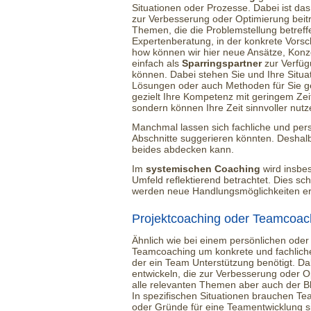
Situationen oder Prozesse. Dabei ist da
zur Verbesserung oder Optimierung beiträg
Themen, die die Problemstellung betreff
Expertenberatung, in der konkrete Vor
how können wir hier neue Ansätze, Kon
einfach als
Sparringspartner
zur Verfügu
können. Dabei stehen Sie und Ihre Situa
Lösungen oder auch Methoden für Sie ge
gezielt Ihre Kompetenz mit geringem Ze
sondern können Ihre Zeit sinnvoller nutz
Manchmal lassen sich fachliche und pers
Abschnitte suggerieren könnten. Deshalb
beides abdecken kann.
Im
systemischen Coaching
wird insbes
Umfeld reflektierend betrachtet. Dies sc
werden neue Handlungsmöglichkeiten ers
Projektcoaching oder Teamcoac
Ähnlich wie bei einem persönlichen oder
Teamcoaching um konkrete und fachliche
der ein Team Unterstützung benötigt. Da
entwickeln, die zur Verbesserung oder Opt
alle relevanten Themen aber auch der Bl
In spezifischen Situationen brauchen Te
oder Gründe für eine Teamentwicklung s