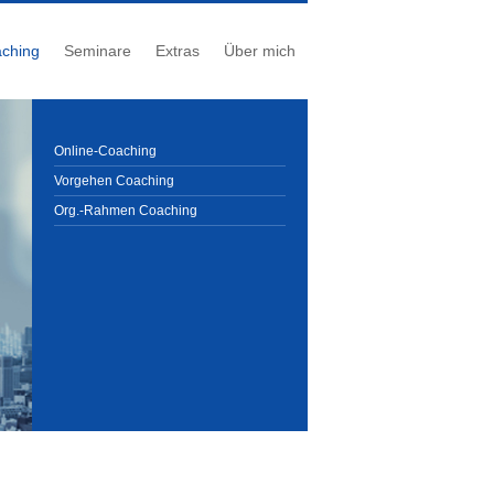
ching
Seminare
Extras
Über mich
Online-Coaching
Vorgehen Coaching
Org.-Rahmen Coaching