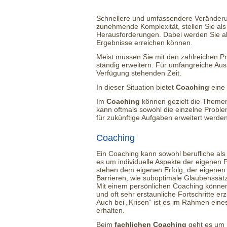
Schnellere und umfassendere Veränderun
zunehmende Komplexität, stellen Sie al
Herausforderungen. Dabei werden Sie al
Ergebnisse erreichen können.
Meist müssen Sie mit den zahlreichen Pr
ständig erweitern. Für umfangreiche Ausb
Verfügung stehenden Zeit.
In dieser Situation bietet
Coaching
eine 
Im
Coaching
können gezielt die Themen
kann oftmals sowohl die einzelne Proble
für zukünftige Aufgaben erweitert werden
Coaching
Ein Coaching kann sowohl berufliche als
es um individuelle Aspekte der eigenen 
stehen dem eigenen Erfolg, der eigenen 
Barrieren, wie suboptimale Glaubenssät
Mit einem persönlichen Coaching können 
und oft sehr erstaunliche Fortschritte erz
Auch bei „Krisen“ ist es im Rahmen eine
erhalten.
Beim
fachlichen Coaching
geht es um I