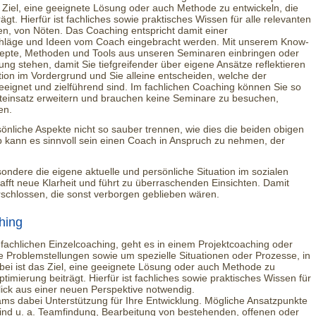
s Ziel, eine geeignete Lösung oder auch Methode zu entwickeln, die
t. Hierfür ist fachliches sowie praktisches Wissen für alle relevanten
en, von Nöten. Das Coaching entspricht damit einer
schläge und Ideen vom Coach eingebracht werden. Mit unserem Know-
zepte, Methoden und Tools aus unseren Seminaren einbringen oder
ng stehen, damit Sie tiefgreifender über eigene Ansätze reflektieren
tion im Vordergrund und Sie alleine entscheiden, welche der
eignet und zielführend sind. Im fachlichen Coaching können Sie so
iteinsatz erweitern und brauchen keine Seminare zu besuchen,
en.
önliche Aspekte nicht so sauber trennen, wie dies die beiden obigen
 kann es sinnvoll sein einen Coach in Anspruch zu nehmen, der
ondere die eigene aktuelle und persönliche Situation im sozialen
hafft neue Klarheit und führt zu überraschenden Einsichten. Damit
chlossen, die sonst verborgen geblieben wären.
hing
 fachlichen Einzelcoaching, geht es in einem Projektcoaching oder
 Problemstellungen sowie um spezielle Situationen oder Prozesse, in
bei ist das Ziel, eine geeignete Lösung oder auch Methode zu
imierung beiträgt. Hierfür ist fachliches sowie praktisches Wissen für
ick aus einer neuen Perspektive notwendig.
ams dabei Unterstützung für Ihre Entwicklung. Mögliche Ansatzpunkte
ind u. a. Teamfindung, Bearbeitung von bestehenden, offenen oder