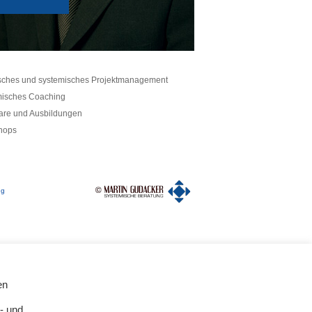
sches und systemisches Projektmanagement
isches Coaching
re und Ausbildungen
hops
ng
en
- und