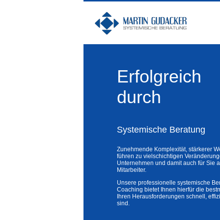
Erfolgreich
durch
Systemische Beratung
Zunehmende Komplexität, stärkerer W
führen zu vielschichtigen Veränderun
Unternehmen und damit auch für Sie al
Mitarbeiter.
Unsere professionelle systemische Be
Coaching bietet Ihnen hierfür die best
Ihren Herausforderungen schnell, effizi
sind.