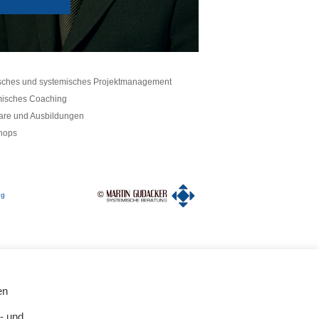
sches und systemisches Projektmanagement
isches Coaching
re und Ausbildungen
hops
ng
en
- und