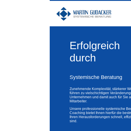
Erfolgreich
durch
Systemische Beratung
Zunehmende Komplexität, stärkerer W
führen zu vielschichtigen Veränderun
Unternehmen und damit auch für Sie al
Mitarbeiter.
Unsere professionelle systemische Be
Coaching bietet Ihnen hierfür die best
Ihren Herausforderungen schnell, effizi
sind.