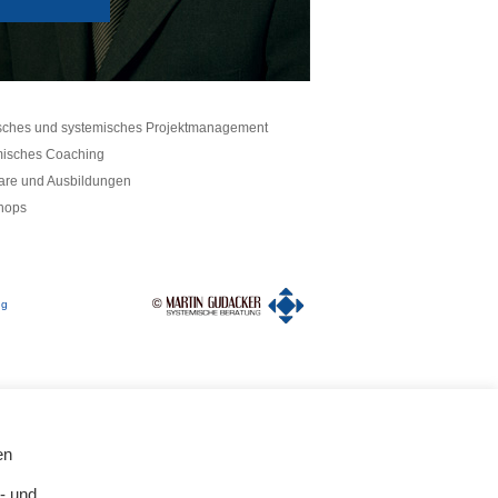
sches und systemisches Projektmanagement
isches Coaching
re und Ausbildungen
hops
ng
en
- und