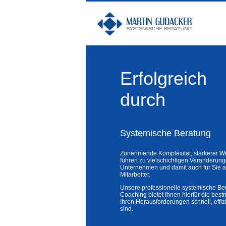
Erfolgreich
durch
Systemische Beratung
Zunehmende Komplexität, stärkerer W
führen zu vielschichtigen Veränderun
Unternehmen und damit auch für Sie al
Mitarbeiter.
Unsere professionelle systemische Be
Coaching bietet Ihnen hierfür die best
Ihren Herausforderungen schnell, effizi
sind.