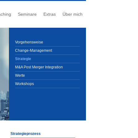
ching
Seminare
Extras
Über mich
Vorgehensweise
Change-Management
Strategie
M&A Post Merger Integration
Werte
Workshops
Strategieprozess