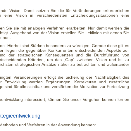
sende Vision. Damit setzen Sie die für Veränderungen erforderlichen
en eine Vision in verschiedensten Entscheidungssituationen eine
lten Sie sie mit analogen Verfahren erarbeiten. Nur damit werden die
htigt. Ausgehend von der Vision erstellen Sie Leitlinien mit denen Sie
önnen.
tion. Hierbei sind Stärken besonders zu würdigen. Gerade diese gilt es
ier liegen die gegenüber Konkurrenten entscheidenden Aspekte zur
eitung der strategischen Konsequenzen und die Durchführung von
scheidenden Kriterien, um das „Gap“ zwischen Vision und Ist zu
dlichsten strategischen Ansätze näher zu betrachten und aufeinander
dingten Veränderungen erfolgt die Sicherung der Nachhaltigkeit des
er Entwicklung werden Ergänzungen, Korrekturen und zusätzliche
sind für alle sichtbar und verstärken die Motivation zur Fortsetzung
eentwicklung interessiert, können Sie unser Vorgehen kennen lernen
tegieentwicklung
 Methoden und Verfahren in der Anwendung kennen: